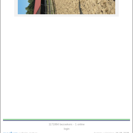
1171884
bezoekers - 1 online
login