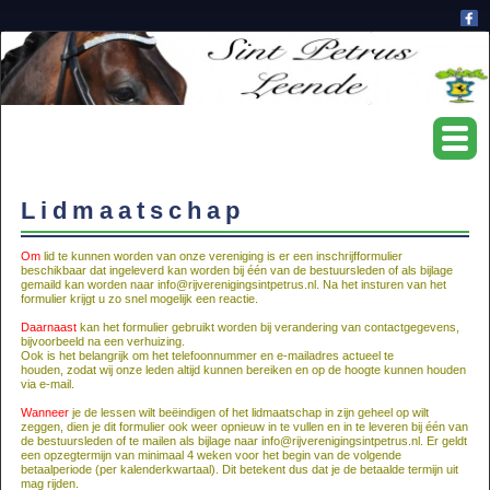
Lidmaatschap
Om
lid te kunnen worden van onze vereniging is er een inschrijfformulier
beschikbaar dat ingeleverd kan worden bij één van de bestuursleden of als bijlage
gemaild kan worden naar info@rijverenigingsintpetrus.nl.
Na het insturen van het
formulier krijgt u zo snel mogelijk een reactie.
Daarnaast
kan het formulier gebruikt worden bij verandering van contactgegevens,
bijvoorbeeld na een verhuizing.
Ook is het belangrijk om het telefoonnummer en e-mailadres actueel te
houden,
zodat wij onze leden altijd kunnen bereiken en op de hoogte kunnen houden
via e-mail.
Wanneer
je de lessen wilt beëindigen of het lidmaatschap in zijn geheel op wilt
zeggen,
dien je dit formulier ook weer opnieuw in te vullen en in te leveren bij één van
de bestuursleden of te mailen als bijlage naar info@rijverenigingsintpetrus.nl.
Er geldt
een opzegtermijn van minimaal 4 weken voor het begin van de volgende
betaalperiode (per kalenderkwartaal).
Dit betekent dus dat je de betaalde termijn uit
mag rijden.