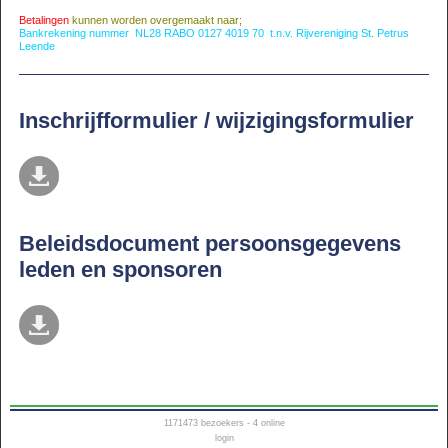
Betalingen
kunnen worden overgemaakt naar;
Bankrekening nummer NL28 RABO 0127 4019 70 t.n.v. Rijvereniging St. Petrus
Leende
Inschrijfformulier / wijzigingsformulier
Beleidsdocument persoonsgegevens
leden en sponsoren
1171473
bezoekers - 4 online
login