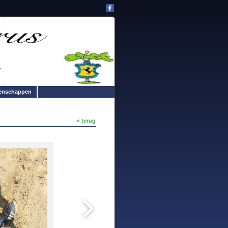
enschappen
« terug