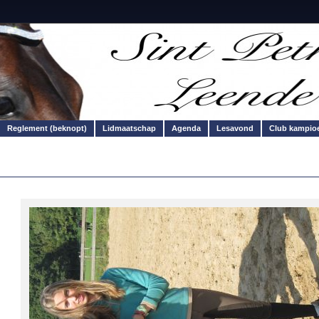
Reglement (beknopt)
Lidmaatschap
Agenda
Lesavond
Club kampio