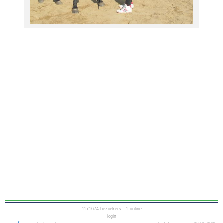
1171674
bezoekers - 1 online
login