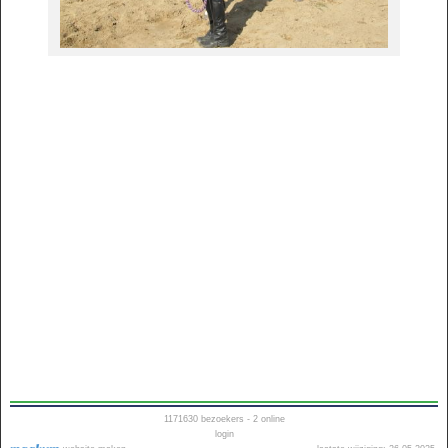
1171630
bezoekers - 2 online
login