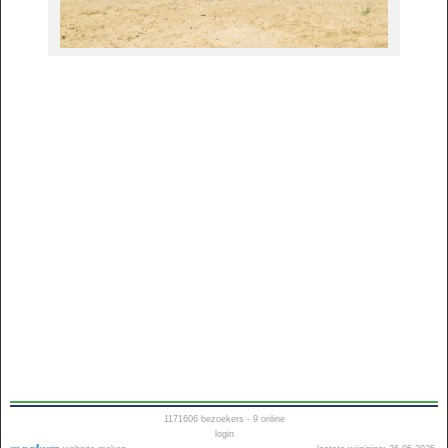
1171606
bezoekers - 9 online
login