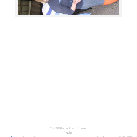
1171533
bezoekers - 1 online
login