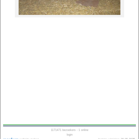
1171471
bezoekers - 1 online
login