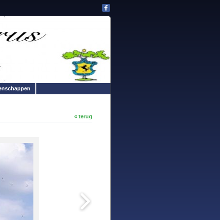
enschappen
« terug