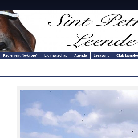
Reglement (beknopt)
Lidmaatschap
Agenda
Lesavond
Club kampio