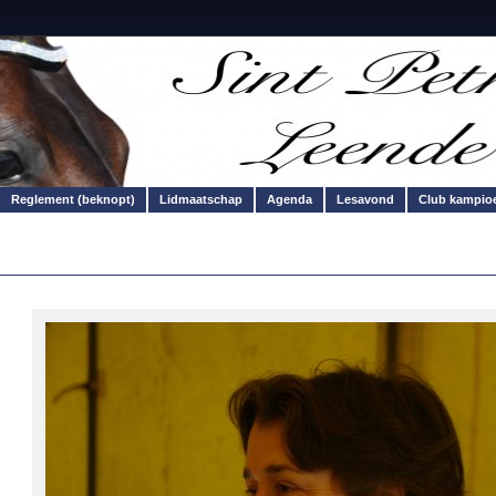
Reglement (beknopt)
Lidmaatschap
Agenda
Lesavond
Club kampio