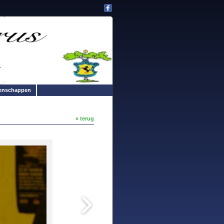
enschappen
« terug