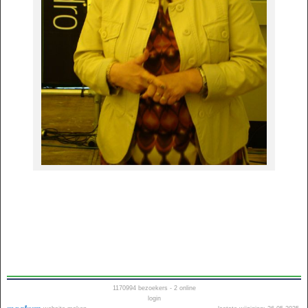
1170994
bezoekers - 2 online
login