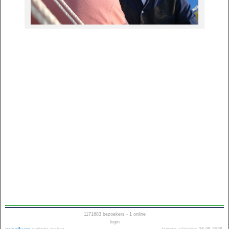
1171683
bezoekers - 1 online
login