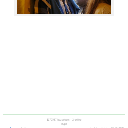
1170587
bezoekers - 2 online
login