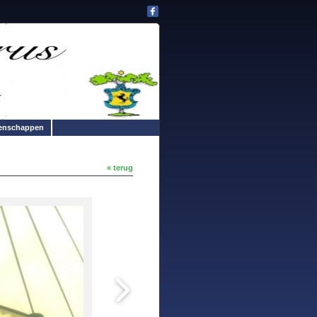
enschappen
« terug