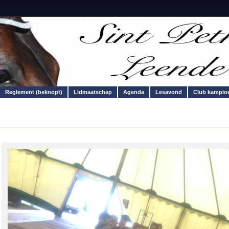
Reglement (beknopt)
Lidmaatschap
Agenda
Lesavond
Club kampio