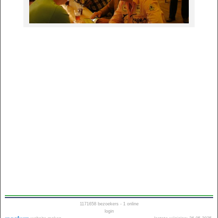
1171658
bezoekers - 1 online
login