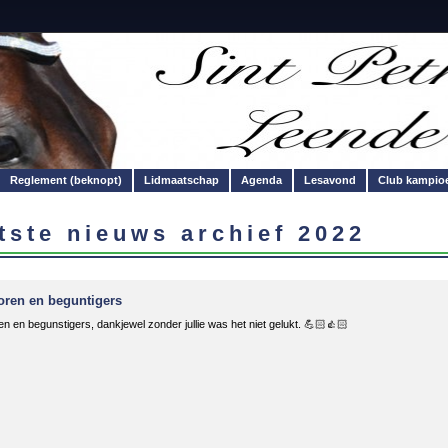
Reglement (beknopt)
Lidmaatschap
Agenda
Lesavond
Club kampio
tste nieuws archief 2022
ren en beguntigers
n en begunstigers, dankjewel zonder jullie was het niet gelukt. 💪🏻👍🏻